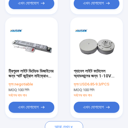
এখন যোগাযোগ
এখন যোগাযোগ
ট্রিপুরফ লাইট ডিটেচড ডিজাইনের
প্যানেল লাইট ফটোসেল
জন্য স্মার্ট কন্ট্রোল মাইক্রোওয়েভ
অ্যাডভান্সের জন্য 1-10V
মুভমেন্ট সেন্সর 120~277VAC
মাইক্রোওয়েভ মুভমেন্ট সেন্সর
মূল্য:
negotiable
মূল্য:
USD6.85-9.3/PCS
ডুয়াল পিডি দ্বারা ডিমেবল
MOQ:
100 পিসি
MOQ:
100 পিসি
সর্বশেষ দাম পান
সর্বশেষ দাম পান
এখন যোগাযোগ
এখন যোগাযোগ
আরো দেখুন