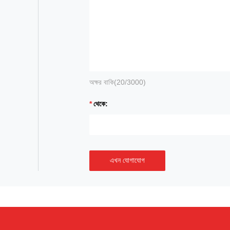
অক্ষর বাকি(
20
/3000)
থেকে:
এখন যোগাযোগ