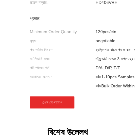
মডেল নম্বার:
HD406VRH
প্রদান:
Minimum Order Quantity:
120pcs/ctn
মূল্য:
negotiable
প্যাকেজিং বিবরণ:
ব্যক্তিগত বাক্সে প্যাক করা,
ডেলিভারি সময়:
স্ট্যান্ডার্ড মডেল 3 সপ্তাহের 
পরিশোধের শর্ত:
D/A, D/P, T/T
যোগানের ক্ষমতা:
<i>1-10pcs Samples Wi
<i>Bulk Order Within
এখন যোগাযোগ
বিশেষ উল্লেখ