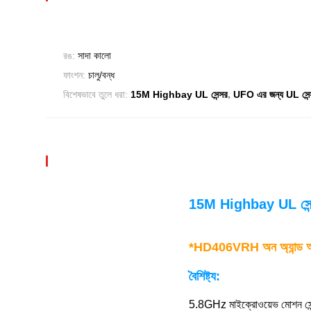
রঙ:
সাদা কালো
ফাংশন:
চালু/বন্ধ
,
বিশেষভাবে তুলে ধরা:
15M Highbay UL সেন্সর
UFO এর জন্য UL সেন্
15M Highbay UL সেন্
*
HD406VRH অন অ্যান্ড অ
বৈশিষ্ট্য:
5.8GHz মাইক্রোওয়েভ মোশন সে