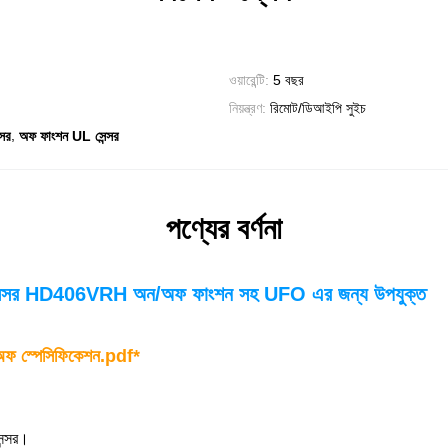
ওয়ারেন্টি:
5 বছর
নিয়ন্ত্রণ:
রিমোট/ডিআইপি সুইচ
,
সর
অফ ফাংশন UL সেন্সর
পণ্যের বর্ণনা
সর HD406VRH অন/অফ ফাংশন সহ UFO এর জন্য উপযুক্ত
ফ স্পেসিফিকেশন.pdf
*
ন্সর।