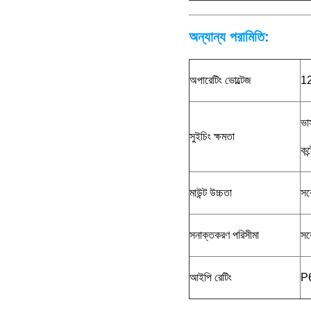
অন্যান্য পরামিতি:
অপারেটিং ভোল্টেজ
1
ভা
সুইচিং ক্ষমতা
কন
মাউন্ট উচ্চতা
সর
সনাক্তকরণ পরিসীমা
সর
আইপি রেটিং
P