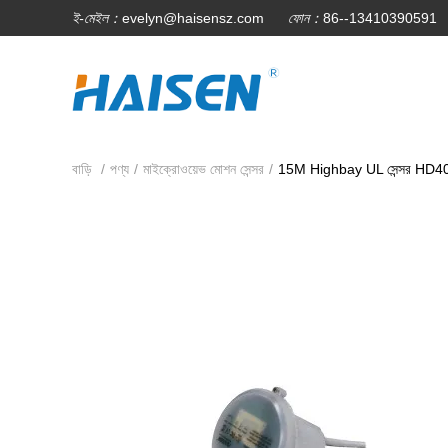
ই-মেইল：
evelyn@haisensz.com
ফোন：
86--13410390591
বাড়ি
/
পণ্য
/
মাইক্রোওয়েভ মোশন সেন্সর
/
15M Highbay UL সেন্সর HD40