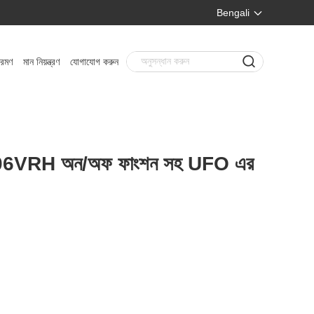
Bengali
্রমণ
মান নিয়ন্ত্রণ
যোগাযোগ করুন
06VRH অন/অফ ফাংশন সহ UFO এর