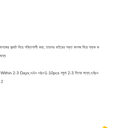
 কাগজের ফ্ল্যাট দিয়ে শক্তিশালী করা, তারপর বাইরের শক্ত কাগজ দিয়ে প্যাক ক
মধ্যে
thin 2-3 Days;</i> <b>1-10pcs নমুনা 2-3 দিনের মধ্যে;</b>
 2