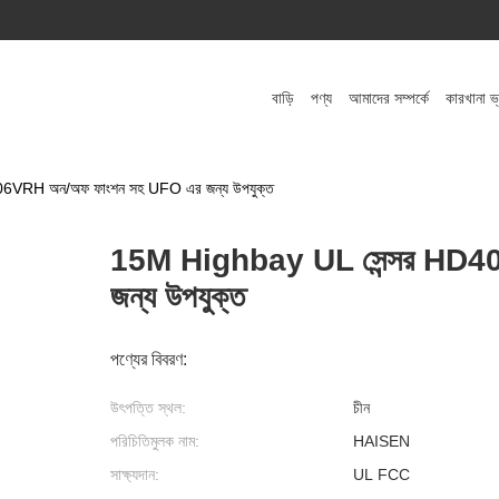
বাড়ি
পণ্য
আমাদের সম্পর্কে
কারখানা ভ
6VRH অন/অফ ফাংশন সহ UFO এর জন্য উপযুক্ত
15M Highbay UL সেন্সর HD4
জন্য উপযুক্ত
পণ্যের বিবরণ:
উৎপত্তি স্থল:
চীন
পরিচিতিমুলক নাম:
HAISEN
সাক্ষ্যদান:
UL FCC