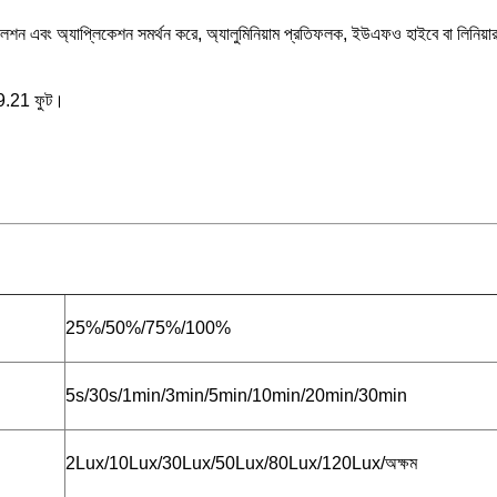
স্টলেশন এবং অ্যাপ্লিকেশন সমর্থন করে, অ্যালুমিনিয়াম প্রতিফলক, ইউএফও হাইবে বা লিনিয়া
49.21 ফুট।
25%/50%/75%/100%
5s/30s/1min/3min/5min/10min/20min/30min
2Lux/10Lux/30Lux/50Lux/80Lux/120Lux/অক্ষম