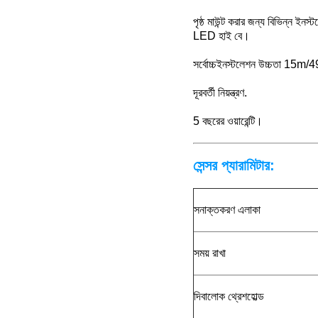
পৃষ্ঠ মাউন্ট করার জন্য বিভিন্ন ইন
LED হাই বে।
সর্বোচ্চইনস্টলেশন উচ্চতা 15m/
দূরবর্তী নিয়ন্ত্রণ.
5 বছরের ওয়ারেন্টি।
সেন্সর প্যারামিটার:
সনাক্তকরণ এলাকা
সময় রাখা
দিবালোক থ্রেশহোল্ড