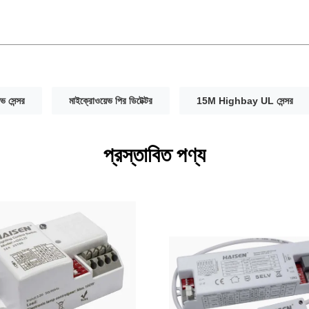
ভ সেন্সর
মাইক্রোওয়েভ পির ডিটেক্টর
15M Highbay UL সেন্সর
প্রস্তাবিত পণ্য