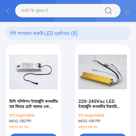
সিই সংস্করণ জরুরী LED ড্রাইভার
(8)
ডিসি সলিউশন ইমার্জেন্সি কনভার্টার
220-240Vac LED
যার ভিতরে ছোট আকার এবং
ইমার্জেন্সি কনভার্টার টারনারি
ব্যাটারি
লিথিয়াম ব্যাটারির সাথে ব্যবহার
মূল্য:
negotiable
মূল্য:
negotiable
করা হয়
MOQ:
100 পিসি
MOQ:
100 পিসি
সর্বশেষ দাম পান
সর্বশেষ দাম পান