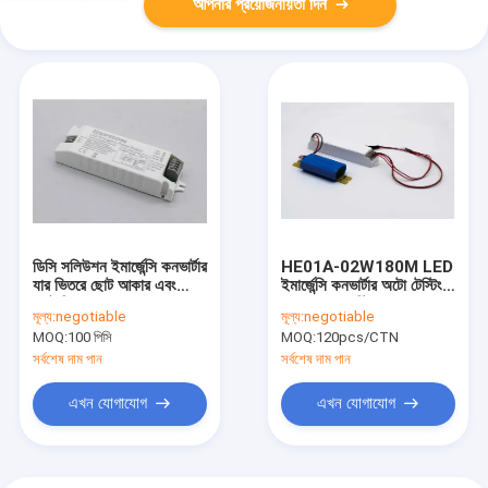
আপনার প্রয়োজনীয়তা দিন
ডিসি সলিউশন ইমার্জেন্সি কনভার্টার
HE01A-02W180M LED
যার ভিতরে ছোট আকার এবং
ইমার্জেন্সি কনভার্টার অটো টেস্টিং
ব্যাটারি
সেলফ ডায়াগনস্টিক অপারেশন
মূল্য:
negotiable
মূল্য:
negotiable
MOQ:
100 পিসি
MOQ:
120pcs/CTN
সর্বশেষ দাম পান
সর্বশেষ দাম পান
এখন যোগাযোগ
এখন যোগাযোগ