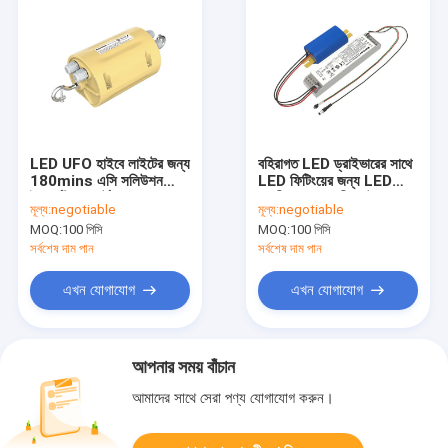
LED UFO হাইবে লাইটের জন্য
বহিরাগত LED ড্রাইভারের সাথে
180mins এসি সলিউশন
LED ফিটিংয়ের জন্য LED
ইমার্জেন্সি কনভার্টার
জরুরী রূপান্তরকারী স্যুট
মূল্য:
negotiable
মূল্য:
negotiable
MOQ:
100 পিসি
MOQ:
100 পিসি
সর্বশেষ দাম পান
সর্বশেষ দাম পান
এখন যোগাযোগ
এখন যোগাযোগ
আপনার সময় বাঁচান
আমাদের সাথে সেরা পণ্য যোগাযোগ করুন।