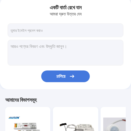
একটি বার্তা রেখে যান
আমরা দ্রুত উত্তর দেব
চালিয়ে
বাড়ি
আমাদের বিভাগসমূহ
পণ্য
ভিডিও