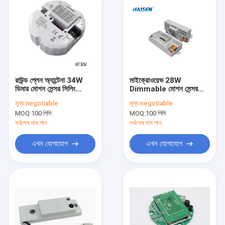
রাউন্ড প্লেন অ্যান্টেনা 34W
মাইক্রোওয়েভ 28W
ডিমার মোশন সেন্সর সিলিং
Dimmable মোশন সেন্সর
মাউন্টেড ডিজাইন
সুইচ প্ল্যানার অ্যান্টেনা ড্রাইভার
মূল্য:
negotiable
মূল্য:
negotiable
MOQ:
100 পিসি
MOQ:
100 পিসি
সর্বশেষ দাম পান
সর্বশেষ দাম পান
এখন যোগাযোগ
এখন যোগাযোগ
বাড়ি
পণ্য
ভিডিও