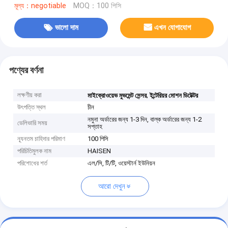
মূল্য：negotiable
MOQ：100 পিসি
ভালো দাম
এখন যোগাযোগ
পণ্যের বর্ণনা
লক্ষণীয় করা
,
মাইক্রোওয়েভ মুভমেন্ট সেন্সর
ইন্টেরিয়র মোশন ডিটেক্টর
উৎপত্তি স্থল
চীন
নমুনা অর্ডারের জন্য 1-3 দিন, বাল্ক অর্ডারের জন্য 1-2
ডেলিভারি সময়
সপ্তাহ
ন্যূনতম চাহিদার পরিমাণ
100 পিসি
পরিচিতিমুলক নাম
HAISEN
পরিশোধের শর্ত
এল/সি, টি/টি, ওয়েস্টার্ন ইউনিয়ন
আরো দেখুন