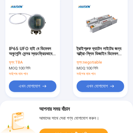
IP65 UFO হাই বে ডিমেবল
ট্রাইপ্রুফ ব্যাটেন লাইটের জন্য
অকুপেন্সি সেন্সর স্বয়ংক্রিয়ভাবে
আল্ট্রা-স্লিম ডিজাইন ডিমেবল
চালু / বন্ধ ফাংশন
মোশন সেন্সর 220-240VAC
মূল্য:
TBA
মূল্য:
negotiable
MOQ:
100 পিসি
MOQ:
100 পিসি
সর্বশেষ দাম পান
সর্বশেষ দাম পান
এখন যোগাযোগ
এখন যোগাযোগ
আপনার সময় বাঁচান
আমাদের সাথে সেরা পণ্য যোগাযোগ করুন।