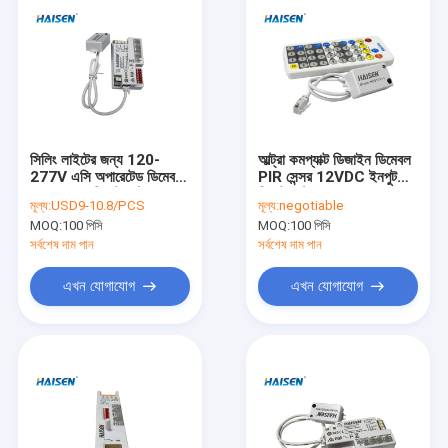
সিলিং লাইটের জন্য 120-
আল্ট্রা কমপ্যাক্ট ডিজাইন ডিমেবল
277V এসি অপারেটেড ডিমেবল
PIR সেন্সর 12VDC ইনপুট
মোশন সেন্সর রিমোট কন্ট্রোল
রিমোট কন্ট্রোল HAISEN
মূল্য:
USD9-10.8/PCS
মূল্য:
negotiable
MOQ:
100 পিসি
MOQ:
100 পিসি
সর্বশেষ দাম পান
সর্বশেষ দাম পান
এখন যোগাযোগ
এখন যোগাযোগ
বাড়ি
পণ্য
ভিডিও