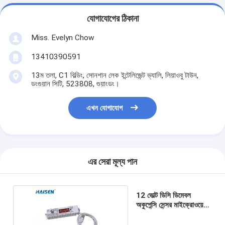
যোগাযোগের ঠিকানা
Miss. Evelyn Chow
13410390591
13ম তলা, C1 বিল্ডিং, সোনশান লেক ইন্টেলিজেন্ট ভ্যালি, লিয়াওবু টাউন,
ডংগুয়ান সিটি, 523808, গুয়াংডং।
এখন যোগাযোগ
এর সেরা মূল্য পান
12 ভোল্ট ডিসি ডিমেবল
অকুপেন্সি সেন্সর মাইক্রোওয়েভ
ফ্রিকোয়েন্সি 5.8GHz