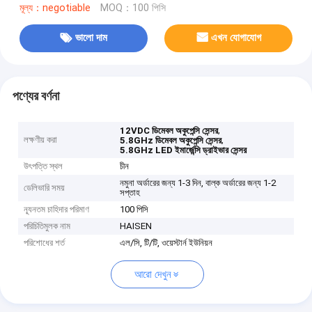
মূল্য：negotiable
MOQ：100 পিসি
ভালো দাম
এখন যোগাযোগ
পণ্যের বর্ণনা
,
12VDC ডিমেবল অকুপেন্সি সেন্সর
লক্ষণীয় করা
,
5.8GHz ডিমেবল অকুপেন্সি সেন্সর
5.8GHz LED ইমার্জেন্সি ড্রাইভার সেন্সর
উৎপত্তি স্থল
চীন
নমুনা অর্ডারের জন্য 1-3 দিন, বাল্ক অর্ডারের জন্য 1-2
ডেলিভারি সময়
সপ্তাহ
ন্যূনতম চাহিদার পরিমাণ
100 পিসি
পরিচিতিমুলক নাম
HAISEN
পরিশোধের শর্ত
এল/সি, টি/টি, ওয়েস্টার্ন ইউনিয়ন
আরো দেখুন