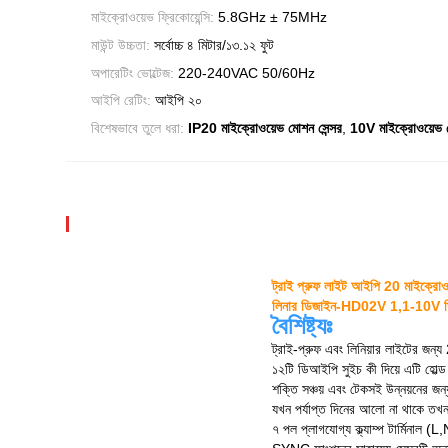
মাইক্রোওয়েভ ফ্রিকোয়েন্সি:
5.8GHz ± 75MHz
মাউন্ট উচ্চতা:
সর্বোচ্চ ৪ মিটার/১৩.১২ ফুট
অপারেটিং ভোল্টেজ:
220-240VAC 50/60Hz
আইপি রেটিং:
আইপি ২০
,
বিশেষভাবে তুলে ধরা:
IP20 মাইক্রোওয়েভ মোশন সেন্সর
10V মাইক্রোওয়েভ ম
ট্রাই প্রুফ লাইট আইপি 20 মাইক্রোওয
লিনার ডিজাইন-HD02V 1,1-10V ডিমিং 
বৈশিষ্ট্যঃ
ট্রাই-প্রুফ এবং লিনিয়ার লাইটের জন
১২টি ডিআইপি সুইচ কী দিয়ে এটি হোল্ড 
শক্তি সঞ্চয় এবং টেকসই উন্নয়নের
যখন পর্যাপ্ত দিনের আলো না থাকে তখন
৭ পল প্লাগযোগ্য ক্ল্যাম্প টার্ম