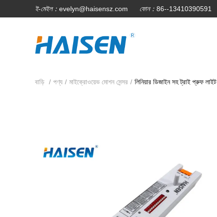
ই-মেইল：
evelyn@haisensz.com
ফোন：
86--13410390591
বাড়ি
/
পণ্য
/
মাইক্রোওয়েভ মোশন সেন্সর
/
লিনিয়ার ডিজাইন সহ ট্রাই প্রুফ লা