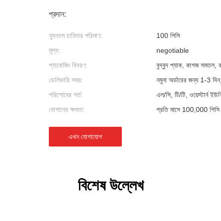
প্রদান:
ন্যূনতম চাহিদার পরিমাণ:
100 পিসি
মূল্য:
negotiable
প্যাকেজিং বিবরণ:
বুদ্বুদ প্যাক, কাগজ সমতল,
ডেলিভারি সময়:
নমুনা অর্ডারের জন্য 1-3 দিন
পরিশোধের শর্ত:
এল/সি, টি/টি, ওয়েস্টার্ন ইউন
যোগানের ক্ষমতা:
প্রতি মাসে 100,000 পিসি
এখন যোগাযোগ
বিশেষ উল্লেখ