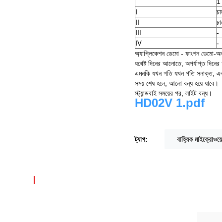
1
Ⅰ
চা
Ⅱ
চা
Ⅲ
-
Ⅳ
-
অ্যাপ্লিকেশন ডেমো - ফাংশন ডেমো-অন
যথেষ্ট দিনের আলোতে, অপর্যাপ্ত দিনে
এমনকি যখন গতি যখন গতি সনাক্ত, এবং
সময় শেষ হলে, আলো বন্ধ হয়ে যাবে।
স্ট্যান্ডবাই সময়ের পর, লাইট বন্ধ।
HD02V 1.pdf
ট্যাগ:
বাহ্যিক মাইক্রোওয়ে