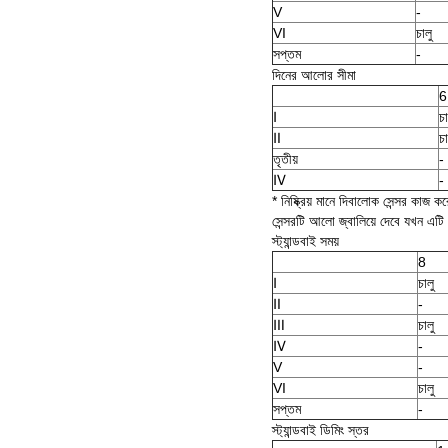
V
-
VI
চালু
সপ্তম
-
দিনের আলোর সীমা
6
Ⅰ
চা
Ⅱ
চা
তৃতীয়
-
Ⅳ
-
* নিষ্ক্রিয় মানে দিবালোক সেন্সর কাজ ক
সেন্সরটি আলো জ্বালিয়ে দেবে যখন এটি
স্ট্যান্ডবাই সময়
8
Ⅰ
চালু
Ⅱ
-
Ⅲ
চালু
Ⅳ
-
V
-
VI
চালু
সপ্তম
-
স্ট্যান্ডবাই ডিমিং স্তর