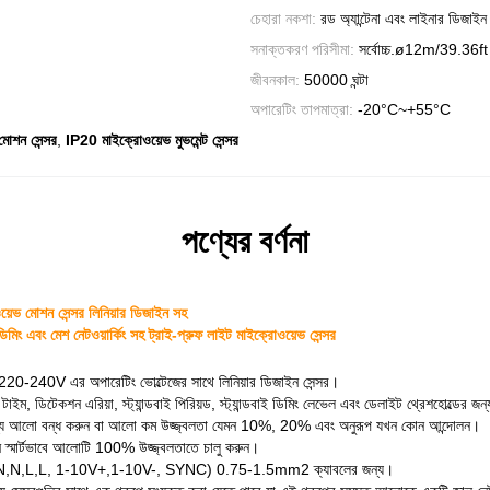
চেহারা নকশা:
রড অ্যান্টেনা এবং লাইনার ডিজাইন
সনাক্তকরণ পরিসীমা:
সর্বোচ্চ.ø12m/39.36ft
জীবনকাল:
50000 ঘন্টা
অপারেটিং তাপমাত্রা:
-20°C~+55°C
,
োশন সেন্সর
IP20 মাইক্রোওয়েভ মুভমেন্ট সেন্সর
পণ্যের বর্ণনা
়েভ মোশন সেন্সর লিনিয়ার ডিজাইন সহ
এবং মেশ নেটওয়ার্কিং সহ ট্রাই-প্রুফ লাইট মাইক্রোওয়েভ সেন্সর
্য 220-240V এর অপারেটিং ভোল্টেজের সাথে লিনিয়ার ডিজাইন সেন্সর।
টাইম, ডিটেকশন এরিয়া, স্ট্যান্ডবাই পিরিয়ড, স্ট্যান্ডবাই ডিমিং লেভেল এবং ডেলাইট থ্রেশহোল্ডের 
 জন্য আলো বন্ধ করুন বা আলো কম উজ্জ্বলতা যেমন 10%, 20% এবং অনুরূপ যখন কোন আন্দোলন।
 স্মার্টভাবে আলোটি 100% উজ্জ্বলতাতে চালু করুন।
িনাল (L,N,N,L,L, 1-10V+,1-10V-, SYNC) 0.75-1.5mm2 ক্যাবলের জন্য।