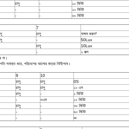
চালু
-
১০ মিনিট
-
-
২০ মিনিট
-
-
৩০ মিনিট
7
লু
চালু
অক্ষম করুন*
লু
-
50Lux
চালু
10Lux
-
২ লক্স
রে না।
 গতি সনাক্ত করে, পরিবেশের আলোর মাত্রা নির্বিশেষে।
9
10
চালু
চালু
0S
চালু
চালু
১০ এস
চালু
-
১ মিনিট
-
ওএম
১০ মিনিট
চালু
-
৩০ মিনিট
-
-
৬০ মিনিট
-
-
∞