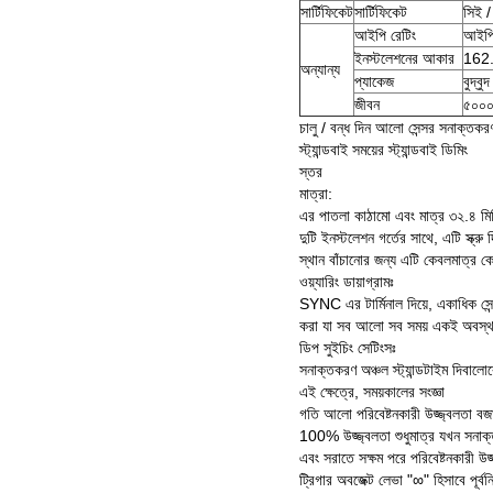
সার্টিফিকেট
সার্টিফিকেট
সিই 
আইপি রেটিং
আইপি
ইনস্টলেশনের আকার
162
অন্যান্য
প্যাকেজ
বুদ্ব
জীবন
৫০০০০
চালু / বন্ধ দিন আলো সেন্সর সনাক্তকরণ
স্ট্যান্ডবাই সময়ের স্ট্যান্ডবাই ডিমিং
স্তর
মাত্রা:
এর পাতলা কাঠামো এবং মাত্র ৩২.৪ মিমি 
দুটি ইনস্টলেশন গর্তের সাথে, এটি স্ক্
স্থান বাঁচানোর জন্য এটি কেবলমাত্র
ওয়্যারিং ডায়াগ্রামঃ
SYNC এর টার্মিনাল দিয়ে, একাধিক সে
করা যা সব আলো সব সময় একই অবস্থা 
ডিপ সুইচিং সেটিংসঃ
সনাক্তকরণ অঞ্চল স্ট্যান্ডটাইম দিবালোকের
এই ক্ষেত্রে, সময়কালের সংজ্ঞা
গতি আলো পরিবেষ্টনকারী উজ্জ্বলতা বজা
100% উজ্জ্বলতা শুধুমাত্র যখন সনাক্
এবং সরাতে সক্ষম পরে পরিবেষ্টনকারী উ
ট্রিগার অবজেক্ট লেভা "∞" হিসাবে পূর্বন