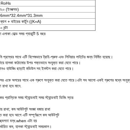
/ RoHs
২০ (ইনবক্সড)
.6mm*32.4mm*31.3mm
ুদ ব্যাগ + বাইরের কার্টুন ((K=A)
 ঘন্টা
 এলাকা হোল্ড সময় গ্যারান্টি 5 বছর
প্রস্থের সাথে এটি বিশেষভাবে ট্রাই-প্রুফ এবং লিনিয়ার লাইটের জন্য নির্মিত হয়েছে।
রু দিয়ে হালকা কাঠামোর উপর শক্তভাবে সংযুক্ত করা যেতে পারে।
 কোনও হাউজিং ছাড়াই মডিউল সহ ইনস্টল করা যেতে পারে।
ন্সর একে অপরের সাথে এক গ্রুপে সংযুক্ত করা যেতে পারে।এটা সব আলো একই গ্রুপের মধ্যে সংযুক্ত
রাখা হবে মানে.
 প্রান্তিক সময় স্ট্যান্ডবাই সময় স্ট্যান্ডবাই ডিমিং স্তর
য় রাখা; কম আউটপুট সংজ্ঞা বজায় রাখা
ত করা হবে আগে এটি সম্পূর্ণরূপে কম আউটপুট
জ্জ্বলতা বন্ধ.when এটা হয়
ির্ধারিত কম, হালকা স্ট্যান্ডবাই সময়কাল।