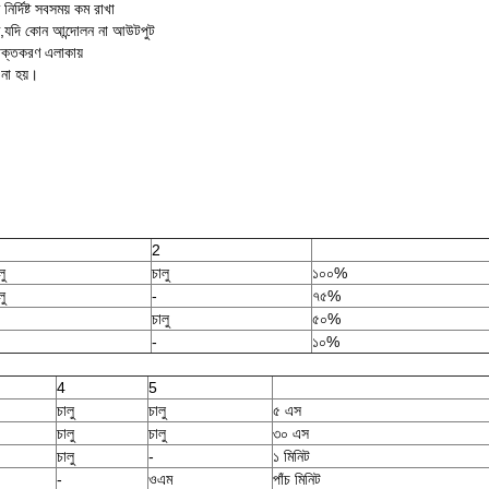
নির্দিষ্ট সবসময় কম রাখা
ণ,যদি কোন আন্দোলন না আউটপুট
াক্তকরণ এলাকায়
 না হয়।
2
লু
চালু
১০০%
লু
-
৭৫%
চালু
৫০%
-
১০%
4
5
চালু
চালু
৫ এস
চালু
চালু
৩০ এস
চালু
-
১ মিনিট
-
ওএম
পাঁচ মিনিট