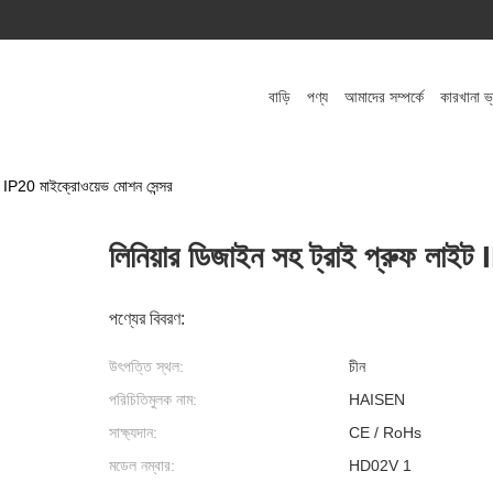
বাড়ি
পণ্য
আমাদের সম্পর্কে
কারখানা ভ
ইট IP20 মাইক্রোওয়েভ মোশন সেন্সর
লিনিয়ার ডিজাইন সহ ট্রাই প্রুফ লাইট
পণ্যের বিবরণ:
উৎপত্তি স্থল:
চীন
পরিচিতিমুলক নাম:
HAISEN
সাক্ষ্যদান:
CE / RoHs
মডেল নম্বার:
HD02V 1