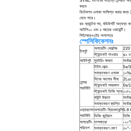
SYNC ফাংশনের সাহায্যে সেন্সরটি অন্
করবে
ডিটেকশন এলাকা সংক্ষিপ্ত করার জন্য 
যেতে পারে।
রড অ্যান্টেনা সহ, মডিউলটি অত্যন্ত ক
আইপি২০ এবং ৫ বছরের ওয়ারেন্টি।
সিই/আরওএইচ শংসাপত্র
স্পেসিফিকেশনঃ
অপারেটিং ভোল্টেজ
220
ইনপুট
স্ট্যান্ডবাই পাওয়ার
≤১ ওয
আউটপুট
স্যুইচিং ক্ষমতা
সর্বোচ
টাইম হোল্ড
5s/
সনাক্তকরণ এলাকা
১০%
দিনের আলোর সীমা
2Lux
সেন্সর
স্ট্যান্ডবাই সময়কাল
0s/
পরামিতি
স্ট্যান্ডবাই ডিমিং স্তর
১০/২
মাউন্ট উচ্চতা
সর্বোচ
সনাক্তকরণ ব্যাপ্তি
সর্বো
ওয়্যারলেস
অপারেটিং ফ্রিকোয়েন্সি
5.8
পরামিতি
ডিমিং কন্ট্রোল
ডিমিং
অপারেটিং
তাপমাত্রা
-২০°
পরিবেশ
সনাক্তকরণ কোণ
৩০°-