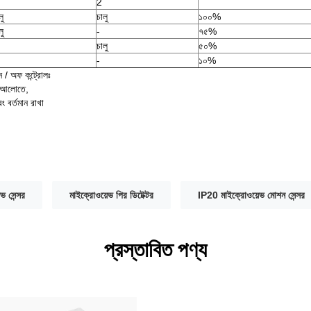
2
লু
চালু
১০০%
লু
-
৭৫%
চালু
৫০%
-
১০%
 / অফ কন্ট্রোলঃ
র আলোতে,
 বর্তমান রাখা
ভ সেন্সর
মাইক্রোওয়েভ পির ডিটেক্টর
IP20 মাইক্রোওয়েভ মোশন সেন্সর
প্রস্তাবিত পণ্য