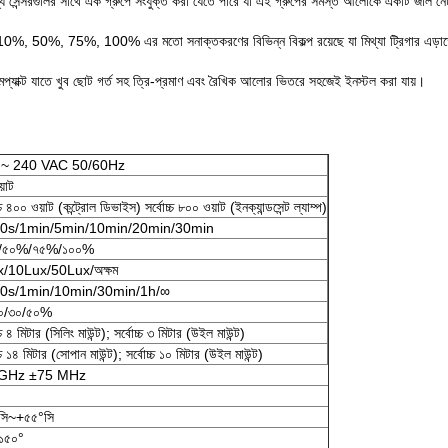
য সেন্সরগুলির সাথে এক গ্রুপে সংযুক্ত করা যেতে পারে যা এই গ্রুপের সমস্ত আলোকে একটি জাল নেট
10%, 50%, 75%, 100% এর মতো সনাক্তকরণের বিভিন্ন বিকল্প রয়েছে যা মিথ্যা ট্রিগার এড়াতে প
মপ্যাক্ট যাতে খুব ছোট গর্ত সহ ত্রি-প্রমাণ এবং রৈখিক আলোর ভিতরে সহজেই ইনস্টল করা যায়।
 ~ 240 VAC 50/60Hz
়াট
্চ ৪০০ ওয়াট (কন্ট্রোল ডিভাইস) সর্বোচ্চ ৮০০ ওয়াট (ইনক্যান্ডসেন্ট ল্যাম্প)
30s/1min/5min/10min/20min/30min
/৫০%/৭৫%/১০০%
/10Lux/50Lux/অক্ষম
10s/1min/10min/30min/1h/∞
০/৩০/৫০%
্চ ৪ মিটার (সিলিং মাউন্ট); সর্বোচ্চ ৩ মিটার (উইল মাউন্ট)
চ্চ ১৪ মিটার (সোপান মাউন্ট); সর্বোচ্চ ১০ মিটার (উইল মাউন্ট)
 GHz ±75 MHz
সি~+৫৫°সি
১৫০°