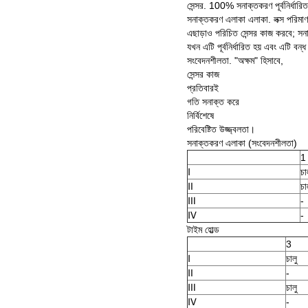
সেন্সর. 100% সনাক্তকরণ পূর্বনির্ধারিত 
সনাক্তকরণ এলাকা এলাকা. লক্স পরিমা
এছাড়াও পরিচিত সেন্সর কাজ করবে; সন
যখন এটি পূর্বনির্ধারিত হয় এবং এটি বন্ধ
সংবেদনশীলতা. "অক্ষম" হিসাবে,
সেন্সর কাজ
প্রতিবারই
গতি সনাক্ত করে
নির্বিশেষে
পরিবেষ্টিত উজ্জ্বলতা।
সনাক্তকরণ এলাকা (সংবেদনশীলতা)
1
Ⅰ
চা
Ⅱ
চা
Ⅲ
-
Ⅳ
-
টাইম হোল্ড
3
Ⅰ
চালু
Ⅱ
-
Ⅲ
চালু
Ⅳ
-