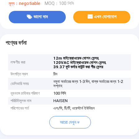
মূল্য：negotiable
MOQ：100 পিসি
ভালো দাম
এখন যোগাযোগ
পণ্যের বর্ণনা
,
12m মাইক্রোওয়েভ মোশন সেন্সর
লক্ষণীয় করা
,
120VAC মাইক্রোওয়েভ মোশন সেন্সর
39.37 ফুট কর্নার মাউন্ট করা পীর সেন্সর
উৎপত্তি স্থল
চীন
নমুনা অর্ডারের জন্য 1-3 দিন, বাল্ক অর্ডারের জন্য 1-2
ডেলিভারি সময়
সপ্তাহ
ন্যূনতম চাহিদার পরিমাণ
100 পিসি
পরিচিতিমুলক নাম
HAISEN
পরিশোধের শর্ত
এল/সি, টি/টি, ওয়েস্টার্ন ইউনিয়ন
আরো দেখুন