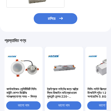
চালিয়ে
প্রস্তাবিত পণ্য
কাস্টমাইজড সেন্সিটিভিটি সিলিং
ট্রাইপ্রুফ লাইটের জন্য আল্ট্রা
সিলিং লাইট ফিক্সচার সেন
মাউন্ট মোশন ডিটেক্টর
স্লিম ডিজাইন মাইক্রোওয়েভ
ডিআইপি সুইচ 120
সামঞ্জস্যযোগ্য সময় – বিলম্ব
মুভমেন্ট সেন্সর 220-
অপারেটেড 5.8GHz
240VAC
ফ্রিকোয়েন্সি
ভালো দাম
ভালো দাম
ভালো দাম