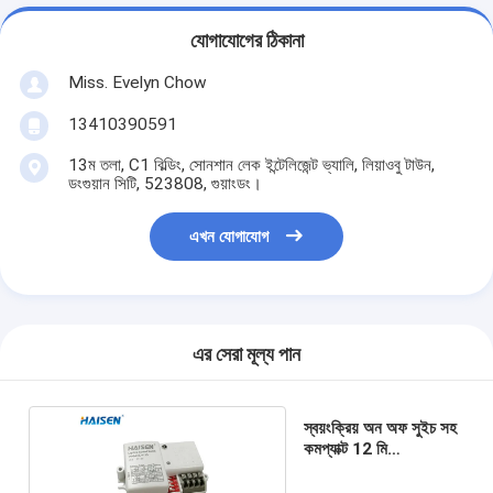
যোগাযোগের ঠিকানা
Miss. Evelyn Chow
13410390591
13ম তলা, C1 বিল্ডিং, সোনশান লেক ইন্টেলিজেন্ট ভ্যালি, লিয়াওবু টাউন,
ডংগুয়ান সিটি, 523808, গুয়াংডং।
এখন যোগাযোগ
এর সেরা মূল্য পান
স্বয়ংক্রিয় অন অফ সুইচ সহ
কমপ্যাক্ট 12 মি
মাইক্রোওয়েভ মোশন সেন্সর