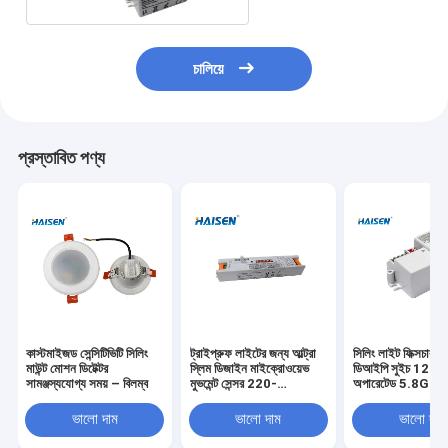
চালিয়ে
প্রস্তাবিত পণ্য
কাস্টমাইজড সেন্সিটিভিটি সিলিং
ট্রাইপ্রুফ লাইটের জন্য আল্ট্রা
সিলিং লাইট ফিক্সচার সেন
মাউন্ট মোশন ডিটেক্টর
স্লিম ডিজাইন মাইক্রোওয়েভ
ডিআইপি সুইচ 120
সামঞ্জস্যযোগ্য সময় – বিলম্ব
মুভমেন্ট সেন্সর 220-
অপারেটেড 5.8GHz
240VAC
ফ্রিকোয়েন্সি
ভালো দাম
ভালো দাম
ভালো দাম