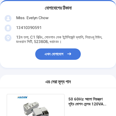
যোগাযোগের ঠিকানা
Miss. Evelyn Chow
13410390591
13ম তলা, C1 বিল্ডিং, সোনশান লেক ইন্টেলিজেন্ট ভ্যালি, লিয়াওবু টাউন,
ডংগুয়ান সিটি, 523808, গুয়াংডং।
এখন যোগাযোগ
এর সেরা মূল্য পান
50 60Hz আলো নিয়ন্ত্রণ
সুইচ মোশন সেন্সর 120VAC
5.8GHz ফ্রিকোয়েন্সি