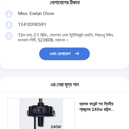
যোগাযোগের ঠিকানা
Miss. Evelyn Chow
13410390591
13ম তলা, C1 বিল্ডিং, সোনশান লেক ইন্টেলিজেন্ট ভ্যালি, লিয়াওবু টাউন,
ডংগুয়ান সিটি, 523808, গুয়াংডং।
এখন যোগাযোগ
এর সেরা মূল্য পান
ধ্রুবক কারেন্ট সহ দ্বিতীয়
প্রজন্মের 240w রাউন্ড
ইউএফও হাইবে ড্রাইভার