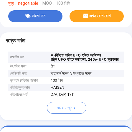
মূল্য：negotiable
MOQ：100 পিসি
ভালো দাম
এখন যোগাযোগ
পণ্যের বর্ণনা
,
অ-বিচ্ছিন্ন শক্তি UFO হাইবে ড্রাইভার
লক্ষণীয় করা
,
রাউন্ড UFO হাইবে ড্রাইভার
240w UFO ড্রাইভার
উৎপত্তি স্থল
চীন
ডেলিভারি সময়
স্ট্যান্ডার্ড মডেল 3 সপ্তাহের মধ্যে
ন্যূনতম চাহিদার পরিমাণ
100 পিসি
পরিচিতিমুলক নাম
HAISEN
পরিশোধের শর্ত
D/A, D/P, T/T
আরো দেখুন